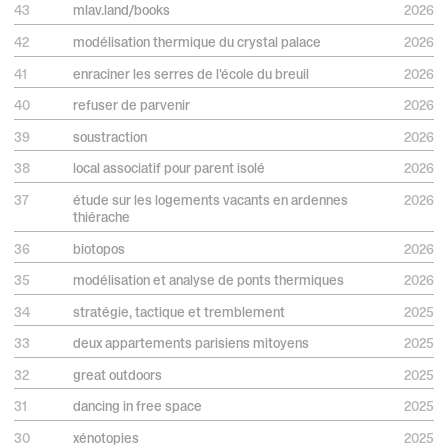
43
mlav.land/books
2026
42
modélisation thermique du crystal palace
2026
41
enraciner les serres de l'école du breuil
2026
40
refuser de parvenir
2026
01
02
03
02
39
soustraction
2026
© Maud Lévy
38
local associatif pour parent isolé
2026
01
03
© Maud Lévy
© Maud Lévy
01
02
37
étude sur les logements vacants en ardennes
2026
thiérache
01
mlav.land/books
36
biotopos
2026
03
01
02
03
35
modélisation et analyse de ponts thermiques
2026
The Crystal Palace : Thermal Modeling of an Iconic Building
01
02
03
34
stratégie, tactique et tremblement
2025
Subtraction
33
deux appartements parisiens mitoyens
2025
02
03
Limites Planétaires
01
02
Type
32
great outdoors
2025
Base de données de livres
01
02
03
© Philippe Billard
© Philippe Billard
© Philippe Billard
31
dancing in free space
2025
Date
01
01
Mise en ligne publique en juillet 2026
© Adèle Grzesiak
30
xénotopies
2025