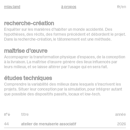
mlav.land
à propos
fr
/
en
recherche-création
Enquêter sur les manières d'habiter un monde accidenté. Des
hypothèses, des récits, des formes précèdent et débordent le projet.
Dans la recherche-création, le tâtonnement est une méthode.
maîtrise d’œuvre
Accompagner la transformation physique d'espaces, de la conception
à la livraison. La maîtrise d'œuvre génère des lieux influencés par
leurs milieux, et se laisse altérer par l'usage qui en sera fait.
études techniques
Comprendre la variabilité des milieux dans lesquels s'inscrivent les
projets. Situer leur conception par la simulation, pour intégrer autant
que possible des dispositifs passifs, locaux et low-tech.
n°
↓
titre
année
44
atelier de menuiserie associatif
2026